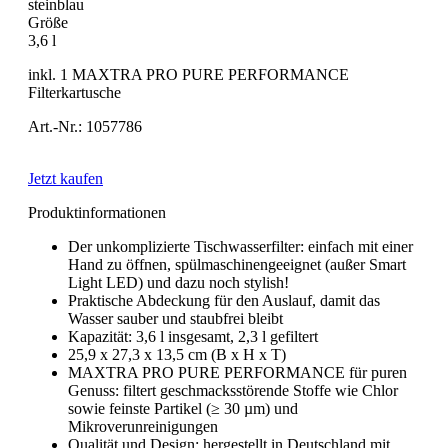
steinblau
Größe
3,6 l
inkl. 1 MAXTRA PRO PURE PERFORMANCE
Filterkartusche
Art.-Nr.: 1057786
Jetzt kaufen
Produktinformationen
Der unkomplizierte Tischwasserfilter: einfach mit einer
Hand zu öffnen, spülmaschinengeeignet (außer Smart
Light LED) und dazu noch stylish!
Praktische Abdeckung für den Auslauf, damit das
Wasser sauber und staubfrei bleibt
Kapazität: 3,6 l insgesamt, 2,3 l gefiltert
25,9 x 27,3 x 13,5 cm (B x H x T)
MAXTRA PRO PURE PERFORMANCE für puren
Genuss: filtert geschmacksstörende Stoffe wie Chlor
sowie feinste Partikel (≥ 30 µm) und
Mikroverunreinigungen
Qualität und Design: hergestellt in Deutschland mit