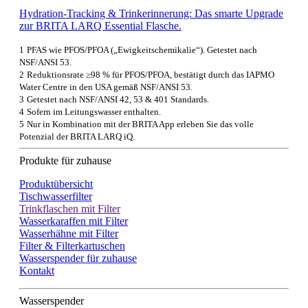
Hydration-Tracking & Trinkerinnerung: Das smarte Upgrade
zur BRITA LARQ Essential Flasche.
1
PFAS wie PFOS/PFOA („Ewigkeitschemikalie“). Getestet nach
NSF/ANSI 53.
2
Reduktionsrate ≥98 % für PFOS/PFOA, bestätigt durch das IAPMO
Water Centre in den USA gemäß NSF/ANSI 53.
3
Getestet nach NSF/ANSI 42, 53 & 401 Standards.
4
Sofern im Leitungswasser enthalten.
5
Nur in Kombination mit der BRITA App erleben Sie das volle
Potenzial der BRITA LARQ iQ.
Produkte für zuhause
Produktübersicht
Tischwasserfilter
Trinkflaschen mit Filter
Wasserkaraffen mit Filter
Wasserhähne mit Filter
Filter & Filterkartuschen
Wasserspender für zuhause
Kontakt
Wasserspender