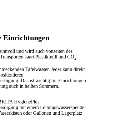
e Einrichtungen
sinnvoll und wird auch vonseiten des
Transporten spart Plastikmüll und CO
.
2
chmeckenden Tafelwasser. Jeder kann direkt
sitionieren.
rfügung. Das ist wichtig für Einrichtungen
rgung auch in heißen Sommern.
 BRITA HygienePlus.
ersorgung mit einem Leitungswasserspender
Wasserkisten oder Gallonen und Lagerplatz