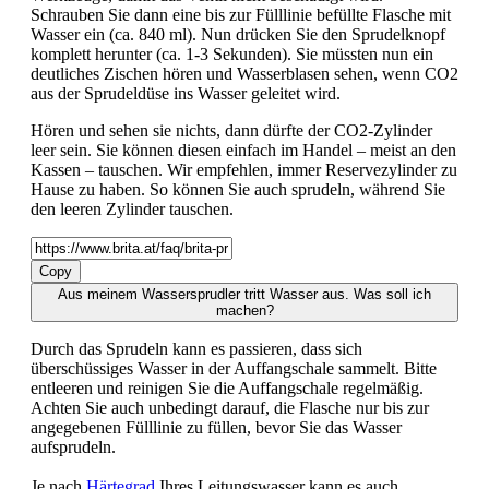
Schrauben Sie dann eine bis zur Fülllinie befüllte Flasche mit
Wasser ein (ca. 840 ml). Nun drücken Sie den Sprudelknopf
komplett herunter (ca. 1-3 Sekunden). Sie müssten nun ein
deutliches Zischen hören und Wasserblasen sehen, wenn CO2
aus der Sprudeldüse ins Wasser geleitet wird.
Hören und sehen sie nichts, dann dürfte der CO2-Zylinder
leer sein. Sie können diesen einfach im Handel – meist an den
Kassen – tauschen. Wir empfehlen, immer Reservezylinder zu
Hause zu haben. So können Sie auch sprudeln, während Sie
den leeren Zylinder tauschen.
Copy
Aus meinem Wassersprudler tritt Wasser aus. Was soll ich
machen?
Durch das Sprudeln kann es passieren, dass sich
überschüssiges Wasser in der Auffangschale sammelt. Bitte
entleeren und reinigen Sie die Auffangschale regelmäßig.
Achten Sie auch unbedingt darauf, die Flasche nur bis zur
angegebenen Fülllinie zu füllen, bevor Sie das Wasser
aufsprudeln.
Je nach
Härtegrad
Ihres Leitungswasser kann es auch