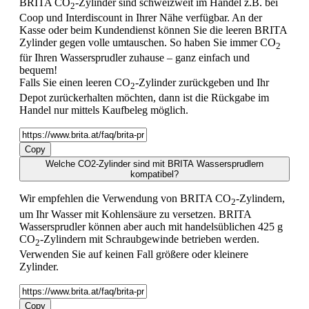
BRITA CO
-Zylinder sind schweizweit im Handel z.B. bei
2
Coop und Interdiscount in Ihrer Nähe verfügbar. An der
Kasse oder beim Kundendienst können Sie die leeren BRITA
Zylinder gegen volle umtauschen. So haben Sie immer CO
2
für Ihren Wassersprudler zuhause – ganz einfach und
bequem!
Falls Sie einen leeren CO
-Zylinder zurückgeben und Ihr
2
Depot zurückerhalten möchten, dann ist die Rückgabe im
Handel nur mittels Kaufbeleg möglich.
Copy
Welche CO2-Zylinder sind mit BRITA Wassersprudlern
kompatibel?
Wir empfehlen die Verwendung von BRITA CO
-Zylindern,
2
um Ihr Wasser mit Kohlensäure zu versetzen. BRITA
Wassersprudler können aber auch mit handelsüblichen 425 g
CO
-Zylindern mit Schraubgewinde betrieben werden.
2
Verwenden Sie auf keinen Fall größere oder kleinere
Zylinder.
Copy