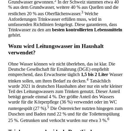
2
Grundwasser gewonnen.
In der Schweiz stammen etwa 40
% aus dem Grundwasser, weitere 40 % aus Quellen und die
3
restlichen 20 % aus Oberflächenwasser.
Welche
Anforderungen Trinkwasser erfüllen muss, wird in
umfassenden Richtlinien festgelegt. Diese garantieren, dass
Trinkwasser zu den am
besten kontrollierten Lebensmitteln
gehört.
Wozu wird Leitungswasser im Haushalt
verwendet?
Ohne Wasser können wir nicht überleben, das ist klar. Die
Deutsche Gesellschaft für Ernährung (DGE) empfiehlt
entsprechend, dass Erwachsene täglich
1,5 bis 2 Liter
Wasser
4
trinken sollen, um ihren Bedarf zu decken.
Tatsächlich
wurde 2021 in deutschen Haushalten aber nur ein sehr kleiner
Teil des Leitungswassers zum Trinken genutzt. Dieser Anteil
beträgt gerade einmal 4 %. Der größte Anteil des Wassers
wurde für die Körperpflege (36 %) verwendet oder im WC
5
runtergespült (27 %).
Die Österreicher nutzten hingegen zum
Duschen und Baden rund 22 % und für die Toilettenspülung
6
25 %. Getrunken und verkocht wurden nur etwa 3 %.